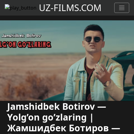
UZ-FILMS.COM
Jamshidbek Botirov —
Yolg’on go’zlaring |
Жамшидбек Ботиров —