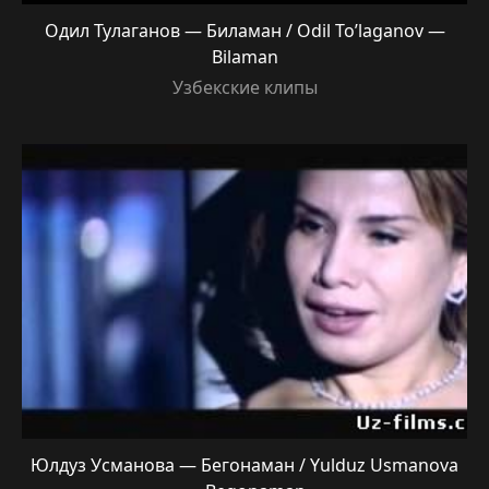
Одил Тулаганов — Биламан / Odil To’laganov —
Bilaman
Узбекские клипы
Юлдуз Усманова — Бегонаман / Yulduz Usmanova