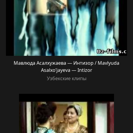
Мавлюда Асалхужаева — Интизор / Mavlyuda
Asalxo’jayeva — Intizor
Узбекские клипы