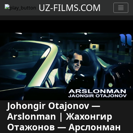
UZ-FILMS.COM
Johongir Otajonov —
Arslonman | Жахонгир
Отажонов — Арслонман