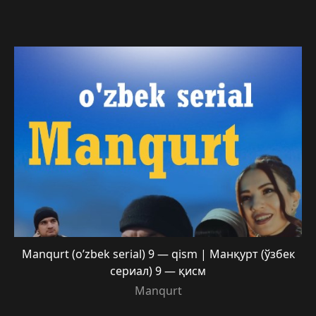
Manqurt (o’zbek serial) 9 — qism | Манқурт (ўзбек
сериал) 9 — қисм
Manqurt