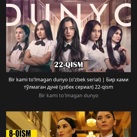
Bir kami to’lmagan dunyo (o’zbek serial) | Бир ками
тўлмаган дунё (узбек сериал) 22-qism
Bir kami to'lmagan dunyo