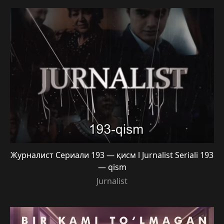
Журналист Сериали 193 — қисм l Jurnalist Seriali 193
— qism
Jurnalist