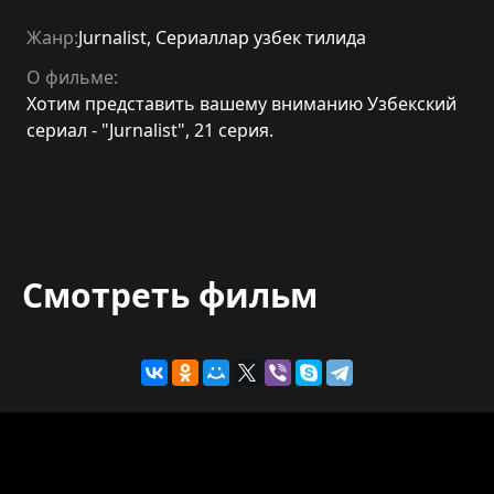
Жанр:
Jurnalist
,
Сериаллар узбек тилида
О фильме:
Хотим представить вашему вниманию Узбекский
сериал - "Jurnalist", 21 серия.
Смотреть фильм