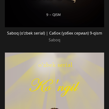
Saboq (o’zbek serial) | Сабок (узбек сериал) 9-qism
Saboq