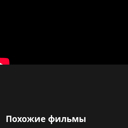
Похожие фильмы