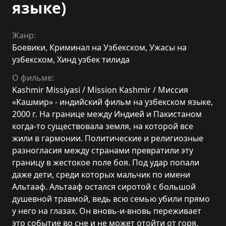
языке)
Жанр:
Боевики
,
Криминал на Узбекском
,
Ужасы на
узбекском
,
Хинд узбек тилида
О фильме:
Kashmir Missiyasi / Mission Kashmir / Миссия
«Кашмир» - индийский фильм на узбекском языке,
2000 г. На границе между Индией и Пакистаном
когда-то существовала земля, на которой все
жили в гармонии. Политические и религиозные
разногласия между странами превратили эту
границу в жестокое поле боя. Под удар попали
даже дети, среди которых мальчик по имени
Альтааф. Альтааф остался сиротой с большой
душевной травмой, ведь всю семью убили прямо
у него на глазах. Он вновь-и-вновь переживает
это событие во сне и не может отойти от горя.