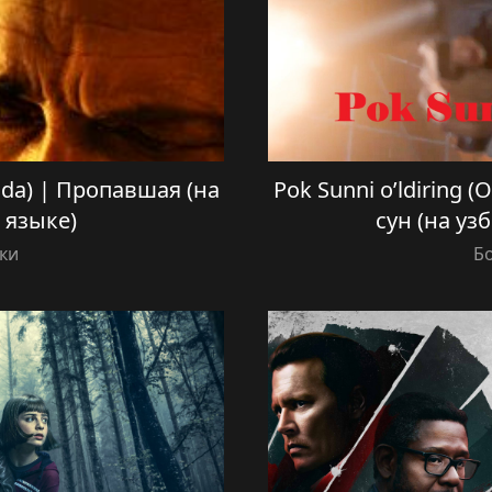
ilida) | Пропавшая (на
Pok Sunni o’ldiring (O
 языке)
сун (на уз
ки
Б