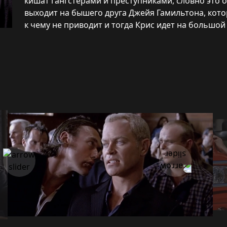
кишат гангстерами и преступниками, словно это 
выходит на бышего друга Джейя Гамильтона, кото
к чему не приводит и тогда Крис идет на большой