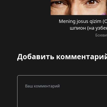
Mening josus qizim (O
шпион (на узбе
Боеви
Добавить комментари