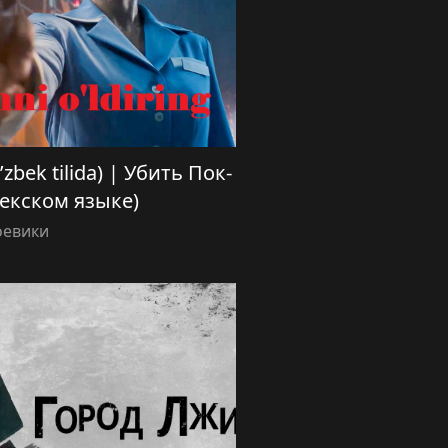
’zbek tilida) | Убить Пок-
бекском языке)
оевики