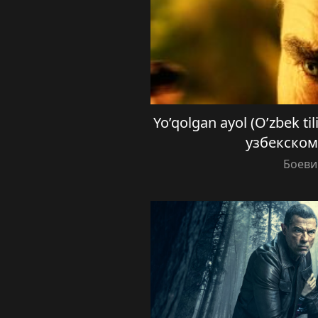
Yo’qolgan ayol (O’zbek t
узбекском
Боеви