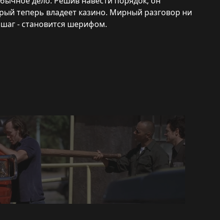
обычное дело. Решив навести порядок, он
рый теперь владеет казино. Мирный разговор ни
 шаг - становится шерифом.