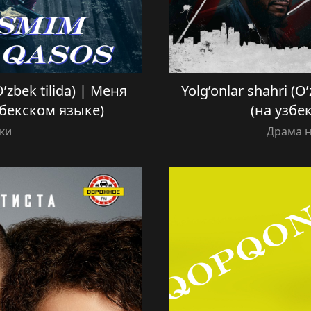
zbek tilida) | Меня
Yolg’onlar shahri (O
збекском языке)
(на узбе
ки
Драма н