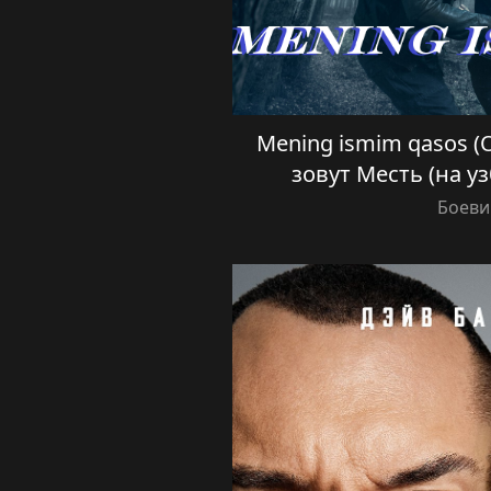
Mening ismim qasos (O’
зовут Месть (на у
Боеви