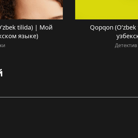
’zbek tilida) | Мой
Qopqon (O’zbek t
кском языке)
узбекс
ки
Детектив
й