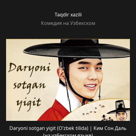
Taqdir xazili
Комедия на Узбекском
Daryoni sotgan yigit (O’zbek tilida) | Ким Сон Даль
(на узбекском языке)