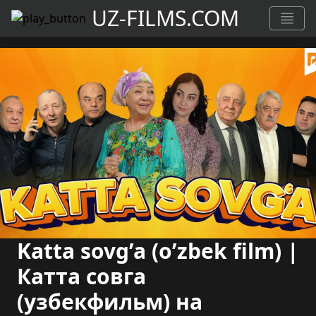
UZ-FILMS.COM
Katta sovg’a (o’zbek film) |
Катта совга
(узбекфильм) на