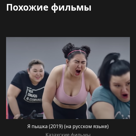
Похожие фильмы
Я пышка (2019) (на русском языке)
Казахские фильмы