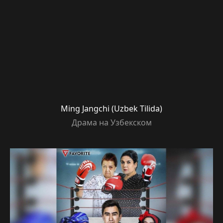
Ming Jangchi (Uzbek Tilida)
Драма на Узбекском