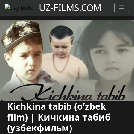
UZ-FILMS.COM
Kichkina tabib (o’zbek
film) | Кичкина табиб
(узбекфильм)