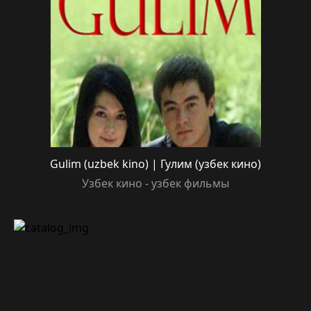
Gulim (uzbek kino) | Гулим (узбек кино)
Узбек кино - узбек фильмы