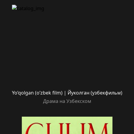
Yo’qolgan (o’zbek film) | Йуколган (узбекфильм)
Драма на Узбекском