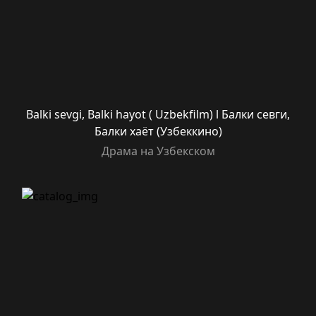
Balki sevgi, Balki hayot ( Uzbekfilm) l Балки севги,
Балки хаёт (Узбеккино)
Драма на Узбекском