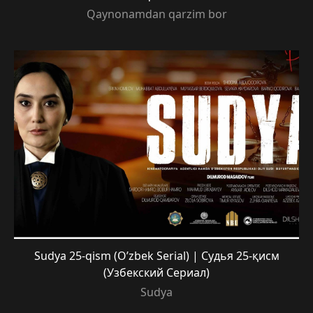
Qaynonamdan qarzim bor
Sudya 25-qism (O’zbek Serial) | Судья 25-қисм
(Узбекский Сериал)
Sudya