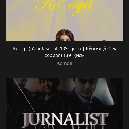
Ko’ngil (o’zbek serial) 139- qism | Кўнгил (ўзбек
сериал) 139- қисм
Ko'ngil