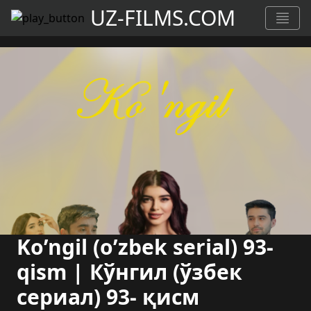
UZ-FILMS.COM
Ko’ngil (o’zbek serial) 93-
qism | Кўнгил (ўзбек
сериал) 93- қисм