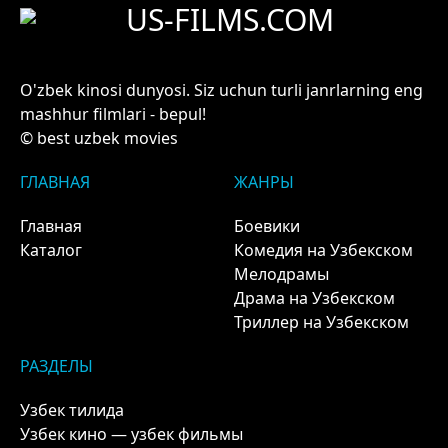
US-FILMS.COM
O'zbek kinosi dunyosi. Siz uchun turli janrlarning eng
mashhur filmlari - bepul!
© best uzbek movies
ГЛАВНАЯ
ЖАНРЫ
Главная
Боевики
Каталог
Комедия на Узбекском
Мелодрамы
Драма на Узбекском
Триллер на Узбекском
РАЗДЕЛЫ
Узбек тилида
Узбек кино — узбек фильмы