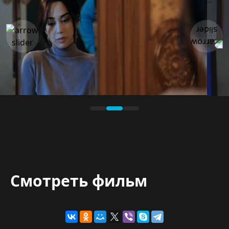
Смотреть фильм