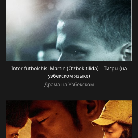
Inter futbolchisi Martin (O’zbek tilida) | Тигры (на
узбекском языке)
Драма на Узбекском