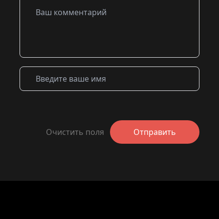
Очистить поля
Отправить