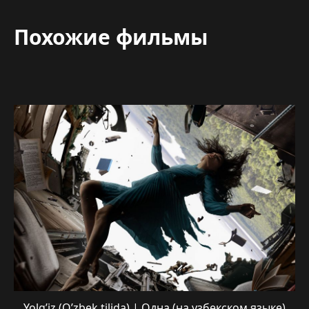
Похожие фильмы
Yolg’iz (O’zbek tilida) | Одна (на узбекском языке)