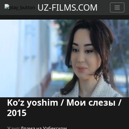
UZ-FILMS.COM
Ko’z yoshim / Мои слезы /
2015
Жанр:
Драма на Узбекском