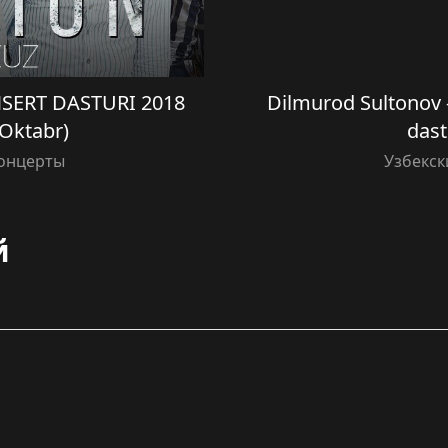
SERT DASTURI 2018
Dilmurod Sultonov
Oktabr)
dast
концерты
Узбекск
й