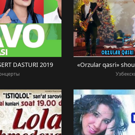
ERT DASTURI 2019
«Orzular qasri» shou
концерты
Узбекск