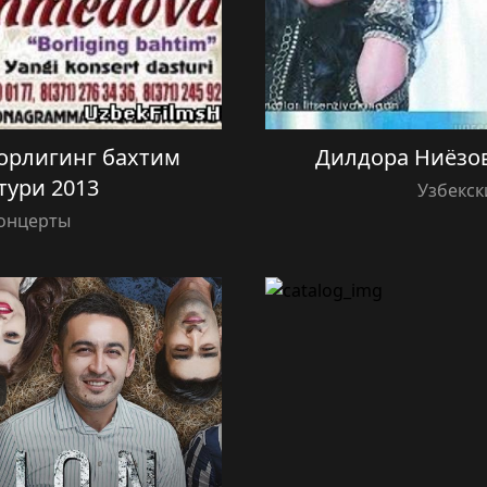
орлигинг бахтим
Дилдора Ниёзова
тури 2013
Узбекск
концерты