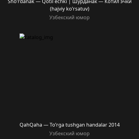
Sho’rdanak — Qotil echki | Шурданак — Котил эчки
(hajviy ko’rsatuv)
Узбекский юмор
QahQaha — To’rga tushgan handalar 2014
Узбекский юмор