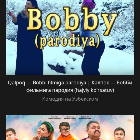
Qalpoq — Bobbi filmiga parodiya | Калпок — Бобби
фильмига пародия (hajviy ko’rsatuv)
Комедия на Узбекском