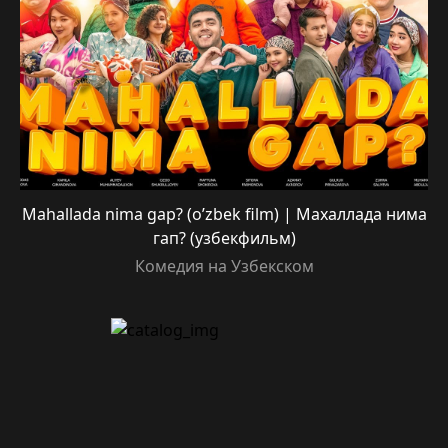
Mahallada nima gap? (o’zbek film) | Махаллада нима
гап? (узбекфильм)
Комедия на Узбекском