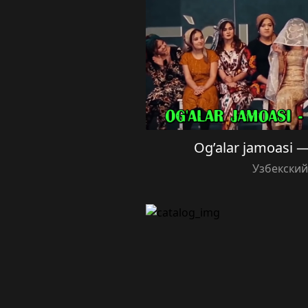
Og’alar jamoasi —
Узбекски