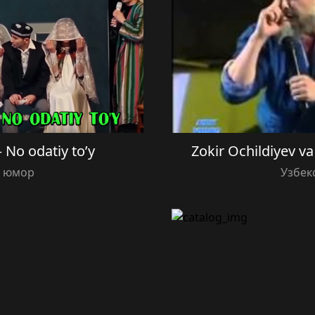
 No odatiy to’y
Zokir Ochildiyev 
й юмор
Узбек