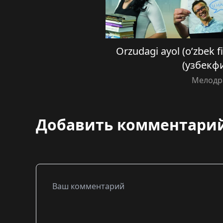
Orzudagi ayol (o’zbek 
(узбекф
Мелодр
Добавить комментари