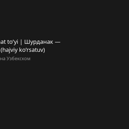
at to’yi | Шурданак —
hajviy ko’rsatuv)
на Узбекском