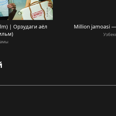
film) | Орзудаги аёл
Million jamoasi —
ильм)
Узбек
амы
й