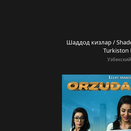
Шаддод кизлар / Shadd
Turkiston
Узбекски