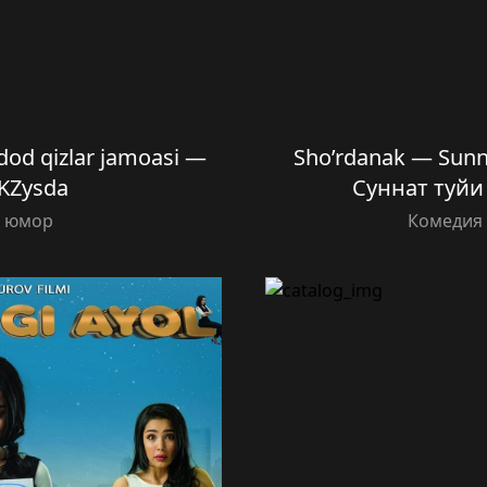
od qizlar jamoasi —
Sho’rdanak — Sunn
 KZysda
Суннат туйи (
й юмор
Комедия 