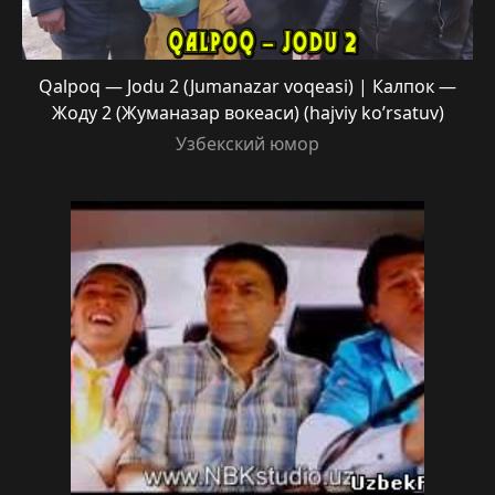
Qalpoq — Jodu 2 (Jumanazar voqeasi) | Калпок —
Жоду 2 (Жуманазар вокеаси) (hajviy ko’rsatuv)
Узбекский юмор