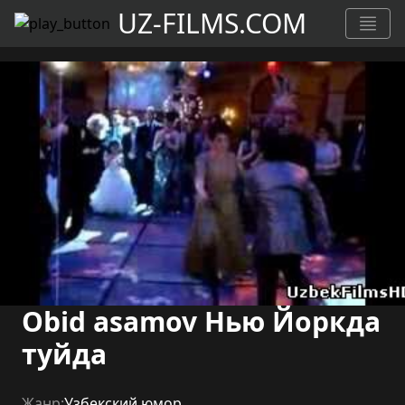
UZ-FILMS.COM
Obid asamov Нью Йоркда
туйда
Жанр:
Узбекский юмор