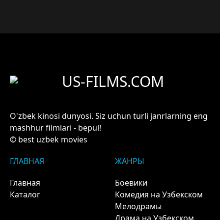
US-FILMS.COM
O'zbek kinosi dunyosi. Siz uchun turli janrlarning eng
mashhur filmlari - bepul!
© best uzbek movies
ГЛАВНАЯ
ЖАНРЫ
Главная
Боевики
Каталог
Комедия на Узбекском
Мелодрамы
Драма на Узбекском