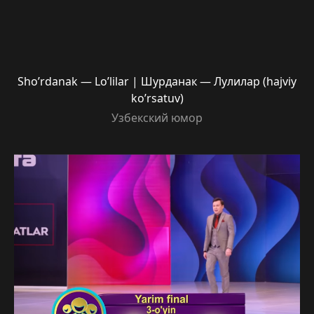
Sho’rdanak — Lo’lilar | Шурданак — Лулилар (hajviy
ko’rsatuv)
Узбекский юмор