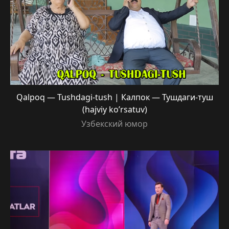
Qalpoq — Tushdagi-tush | Калпок — Тушдаги-туш
(hajviy ko’rsatuv)
Узбекский юмор