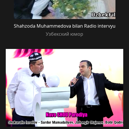
Shahzoda Muhammedova bilan Radio intervyu
Узбекский юмор