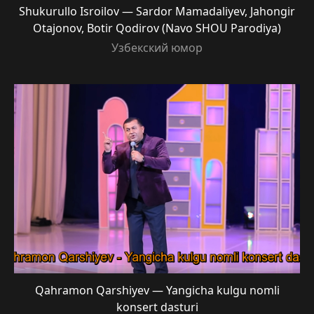
Shukurullo Isroilov — Sardor Mamadaliyev, Jahongir
Otajonov, Botir Qodirov (Navo SHOU Parodiya)
Узбекский юмор
Qahramon Qarshiyev — Yangicha kulgu nomli
konsert dasturi