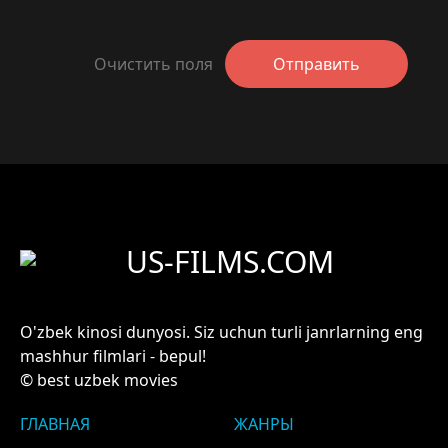
Очистить поля
Отправить
US-FILMS.COM
O'zbek kinosi dunyosi. Siz uchun turli janrlarning eng
mashhur filmlari - bepul!
© best uzbek movies
ГЛАВНАЯ
ЖАНРЫ