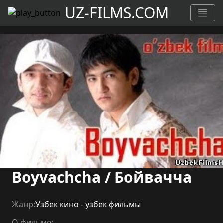
UZ-FILMS.COM
Boyvachcha / Бойвачча
Жанр:
Узбек кино - узбек фильмы
О фильме: