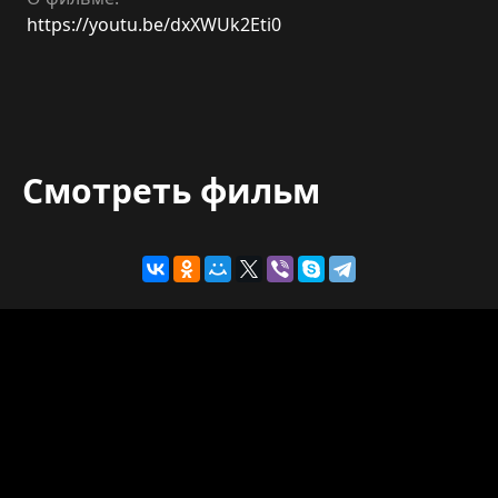
https://youtu.be/dxXWUk2Eti0
Смотреть фильм