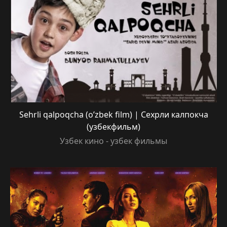
Sehrli qalpoqcha (o’zbek film) | Сехрли калпокча
(узбекфильм)
Узбек кино - узбек фильмы