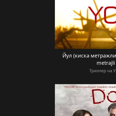
Йул (киска метражли 
metrajli
Триллер на 