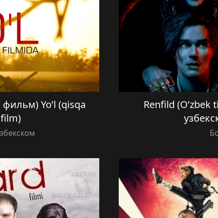
фильм) Yo’l (qisqa
Renfild (O’zbek 
 film)
узбекс
Узбекском
Б