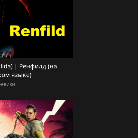
tilida) | Ренфилд (на
ком языке)
оевики