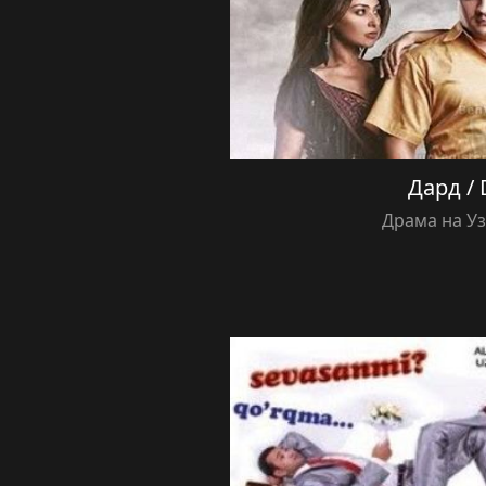
Дард / 
Драма на У