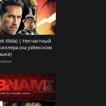
zbek tilida) | Несчастный
киллера (на узбекском
зыке)
оевики