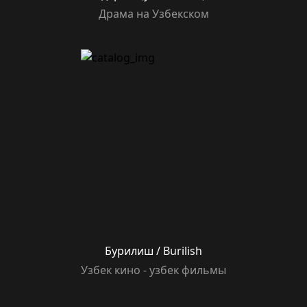
Драма на Узбекском
Бурилиш / Burilish
Узбек кино - узбек фильмы