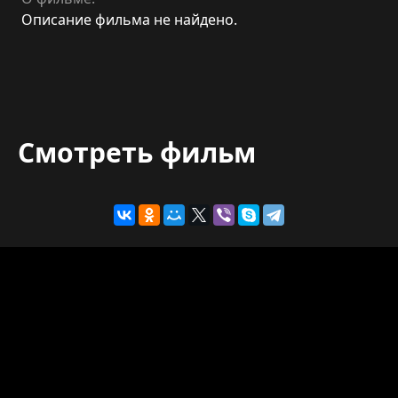
Описание фильма не найдено.
Смотреть фильм