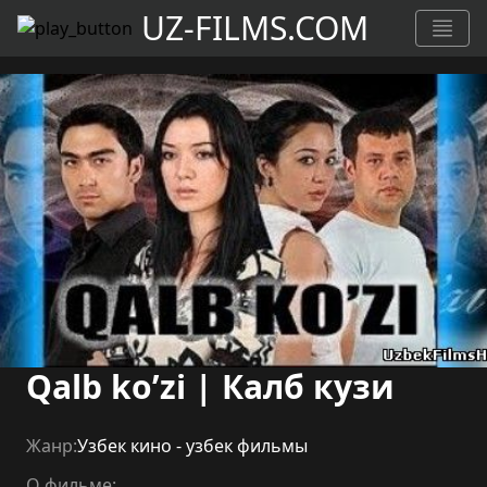
UZ-FILMS.COM
Qalb ko’zi | Калб кузи
Жанр:
Узбек кино - узбек фильмы
О фильме: