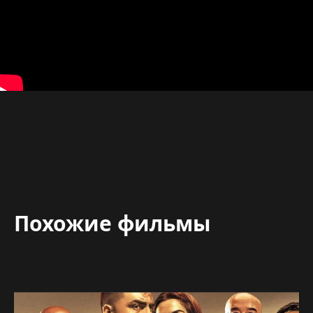
Похожие фильмы