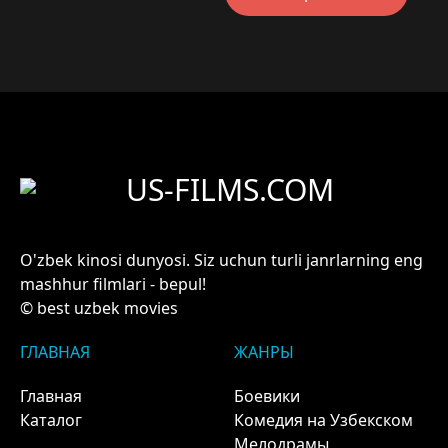
US-FILMS.COM
O'zbek kinosi dunyosi. Siz uchun turli janrlarning eng
mashhur filmlari - bepul!
© best uzbek movies
ГЛАВНАЯ
ЖАНРЫ
Главная
Боевики
Каталог
Комедия на Узбекском
Мелодрамы