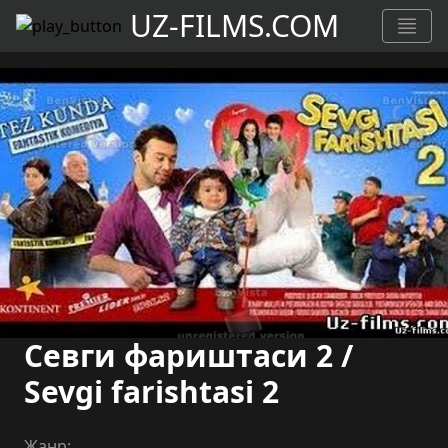
UZ-FILMS.COM
Севги фариштаси 2 /
Sevgi farishtasi 2
Жанр: