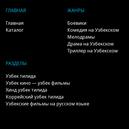
ГЛАВНАЯ
ЖАНРЫ
Главная
Боевики
Каталог
Комедия на Узбекском
Мелодрамы
Драма на Узбекском
Триллер на Узбекском
РАЗДЕЛЫ
Узбек тилида
Узбек кино — узбек фильмы
Хинд узбек тилида
Коррейский узбек тилида
Узбекские фильмы на русском языке