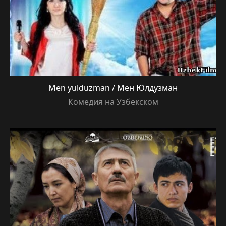
Men yulduzman / Мен Юлдузман
Комедия на Узбекском