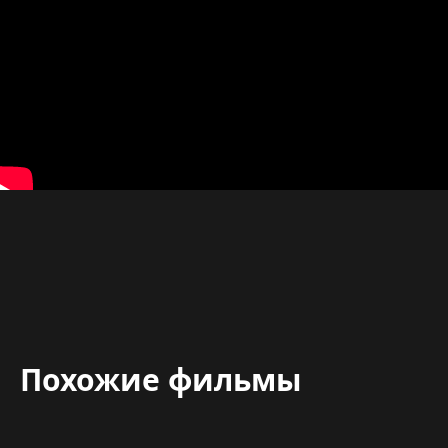
Похожие фильмы