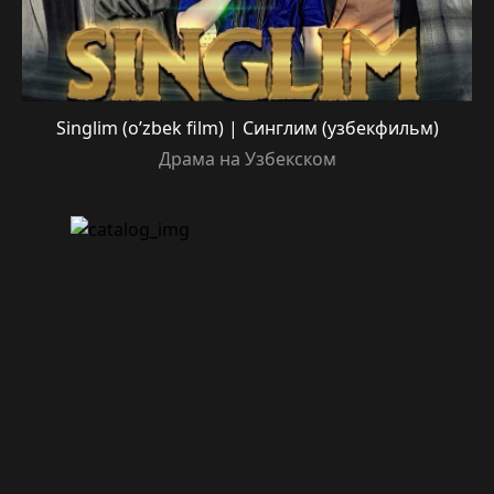
Singlim (o’zbek film) | Синглим (узбекфильм)
Драма на Узбекском