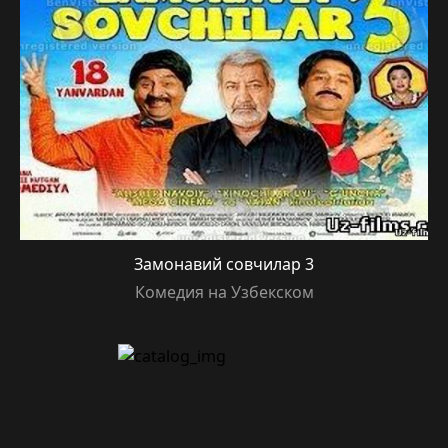
Замонавий совчилар 3
Комедия на Узбекском