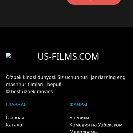
US-FILMS.COM
O'zbek kinosi dunyosi. Siz uchun turli janrlarning eng
mashhur filmlari - bepul!
© best uzbek movies
ГЛАВНАЯ
ЖАНРЫ
Главная
Боевики
Каталог
Комедия на Узбекском
Мелодрамы