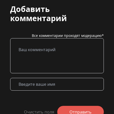
Добавить
комментарий
Все комментарии проходят модерацию*
Очистить поля
Отправить