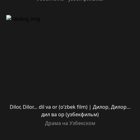
Dilor, Dilor… dil va or (o’zbek film) | Дилор, Дилор…
дил ва ор (узбекфильм)
Драма на Узбекском