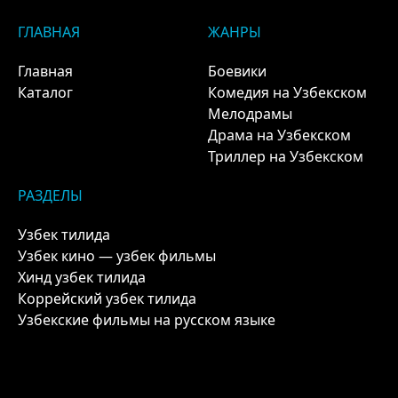
ГЛАВНАЯ
ЖАНРЫ
Главная
Боевики
Каталог
Комедия на Узбекском
Мелодрамы
Драма на Узбекском
Триллер на Узбекском
РАЗДЕЛЫ
Узбек тилида
Узбек кино — узбек фильмы
Хинд узбек тилида
Коррейский узбек тилида
Узбекские фильмы на русском языке