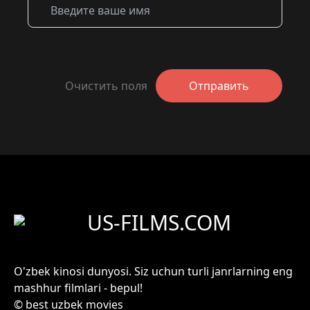
Очистить поля
Отправить
US-FILMS.COM
O'zbek kinosi dunyosi. Siz uchun turli janrlarning eng
mashhur filmlari - bepul!
© best uzbek movies