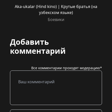
Aka-ukalar (Hind kino) | Крутые братья (на
узбекском языке)
Боевики
Добавить
комментарий
Все комментарии проходят модерацию*