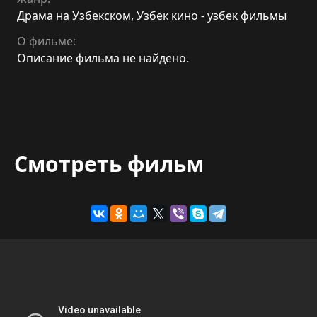
Драма на Узбекском
,
Узбек кино - узбек фильмы
О фильме:
Описание фильма не найдено.
Смотреть фильм