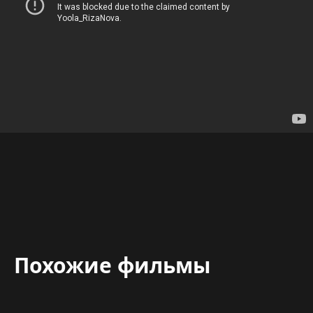
Похожие фильмы