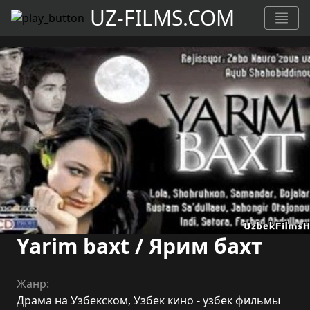
UZ-FILMS.COM
Yarim baxt / Ярим бахт
Жанр:
Драма на Узбекском
,
Узбек кино - узбек фильмы