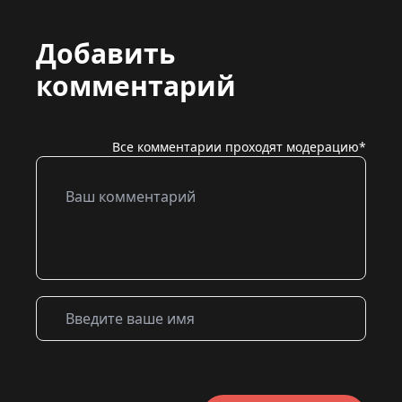
Добавить
комментарий
Все комментарии проходят модерацию*