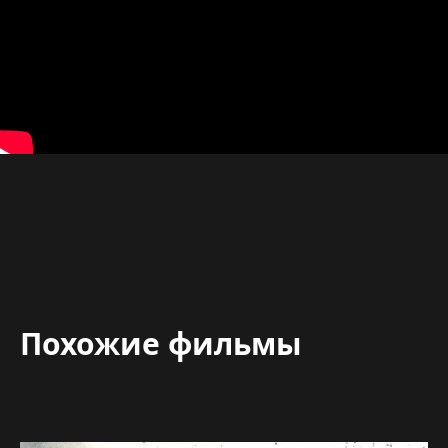
Похожие фильмы