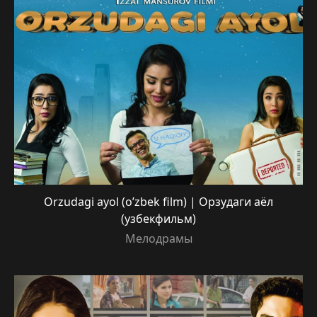
Orzudagi ayol (o’zbek film) | Орзудаги аёл
(узбекфильм)
Мелодрамы