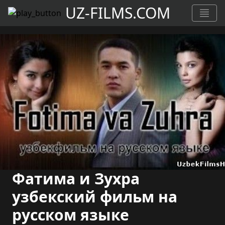
UZ-FILMS.COM
Фатима и Зухра
узбекский фильм на
русском языке