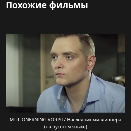
Похожие фильмы
MILLIONERNING VORISI / Наследник миллионера
(на русском языке)