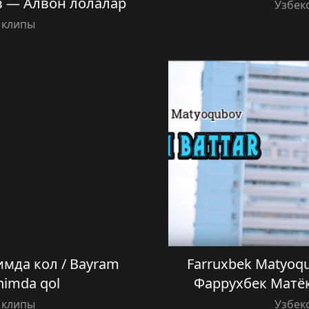
в — Алвон лолалар
Узбек
 клипы
имда кол / Bayram
Farruxbek Matyoq
nimda qol
Фаррухбек Матёк
 клипы
Узбек