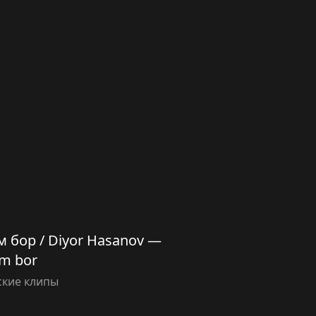
 бор / Diyor Hasanov —
im bor
ские клипы