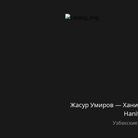
Жасур Умиров — Ханиф
Hani
Узбекские