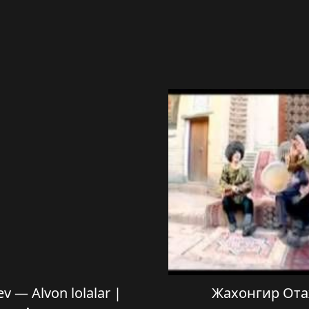
v — Alvon lolalar |
Жахонгир Ота