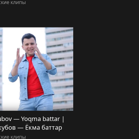
ские клипы
ubov — Yoqma battar |
убов — Ёкма баттар
ские клипы