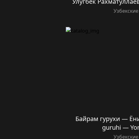
Улугбек Рахматуллае
Узбекские
Байрам гурухи — Ён
guruhi — Yo
Узбекские