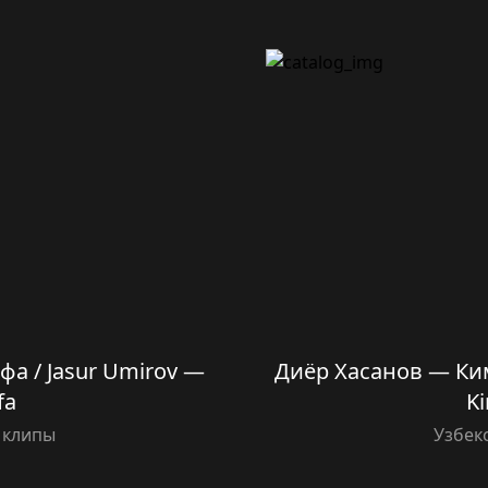
а / Jasur Umirov —
Диёр Хасанов — Ким
fa
K
 клипы
Узбек