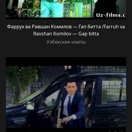
Фаррух ва Равшан Комилов — Гап битта /Farruh va
Ravshan Komilov — Gap bitta
Узбекские клипы