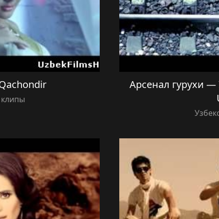
Qachondir
Арсенал гурухи — 
 клипы
Узбек