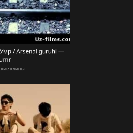
Умр / Arsenal guruhi —
Umr
ские клипы