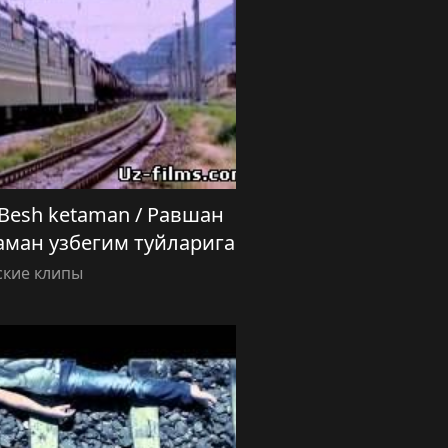
 Besh ketaman / Равшан
ман узбегим туйларига
ские клипы