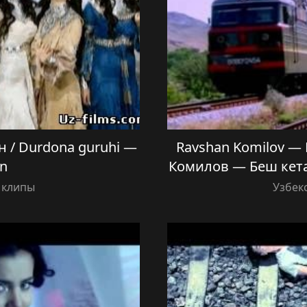
 / Durdona guruhi —
Ravshan Komilov —
n
Комилов — Беш кета
 клипы
Узбек