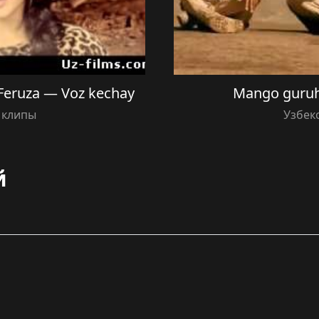
Feruza — Voz kechay
Mango guruh
 клипы
Узбек
й