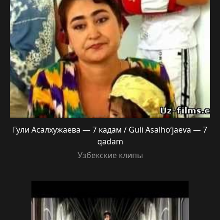
Гули Асалхужаева — 7 кадам / Guli Asalho’jaeva — 7
qadam
Узбекские клипы