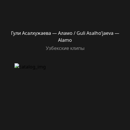
Гули Асалхужаева — Аламо / Guli Asalho’jaeva —
Alamo
Узбекские клипы