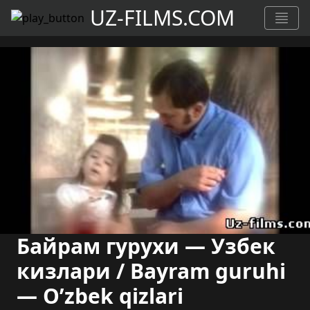
UZ-FILMS.COM
Байрам гурухи — Узбек
кизлари / Bayram guruhi
— O’zbek qizlari