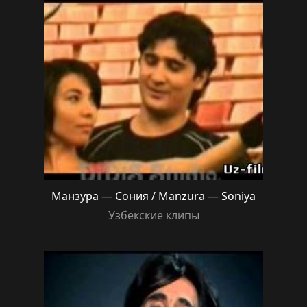
Манзура — Сония / Manzura — Soniya
Узбекские клипы