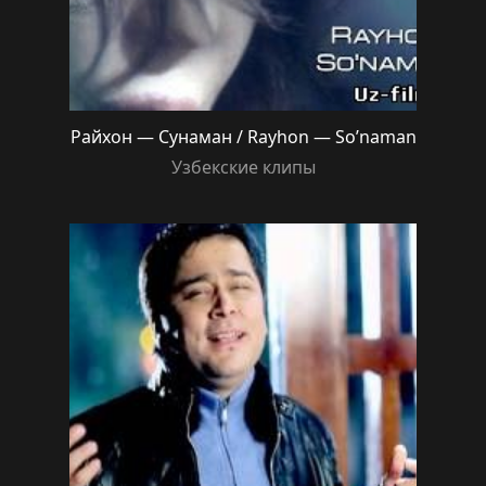
Райхон — Сунаман / Rayhon — So’naman
Узбекские клипы