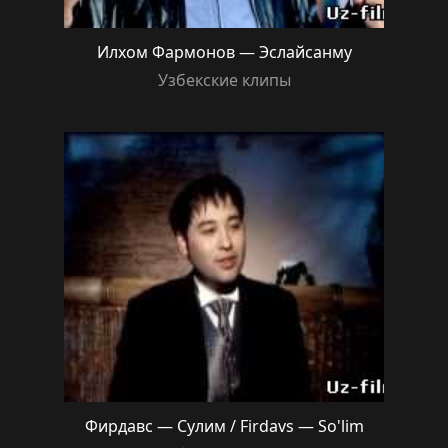
Илхом Фармонов — Эслайсанму
Узбекские клипы
Фирдавс — Сулим / Firdavs — So'lim