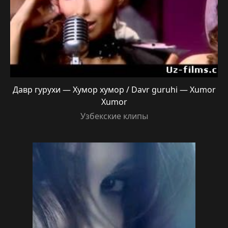
Давр гурухи — Хумор хумор / Davr guruhi — Xumor
Xumor
Узбекские клипы