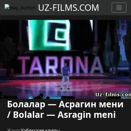
UZ-FILMS.COM
Болалар — Асрагин мени
/ Bolalar — Asragin meni
Жанр:
Узбекские клипы