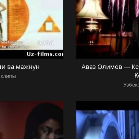
ли ва мажнун
Аваз Олимов — Кел
K
 клипы
Узбек