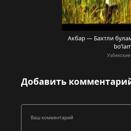
Акбар — Бахтли булама
bo’la
Узбекские
Добавить комментари