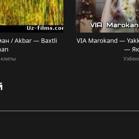
н / Akbar — Baxtli
VIA Marokand — Yak
man
— Як
 клипы
Узбек
й