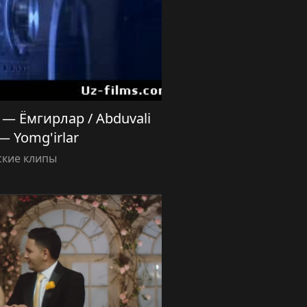
— Ёмгирлар / Abduvali
— Yomg'irlar
ские клипы