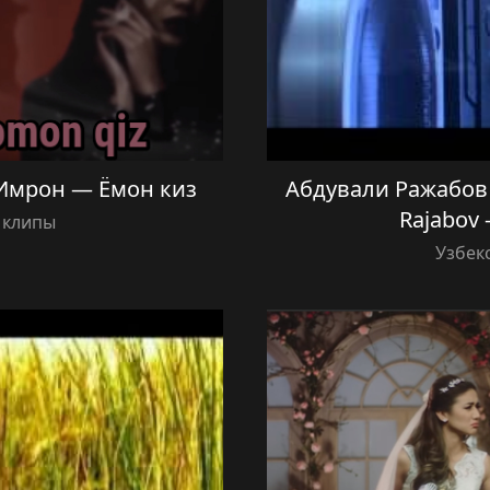
 Имрон — Ёмон киз
Абдували Ражабов 
Rajabov 
 клипы
Узбек