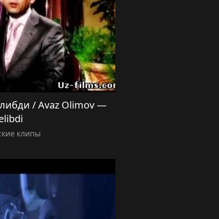
ибди / Avaz Olimov —
elibdi
ские клипы