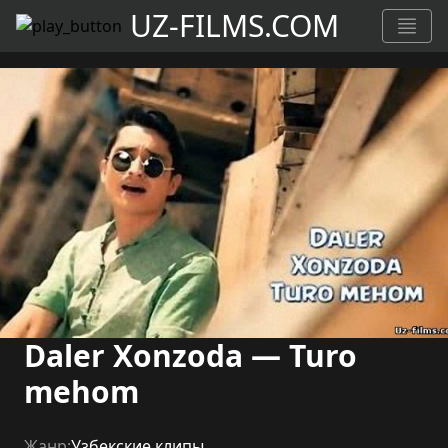
UZ-FILMS.COM
Daler Xonzoda — Turo
mehom
Жанр:
Узбекские клипы