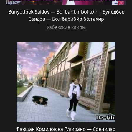
Bunyodbek Saidov — Bol baribir bol axir | Бунёдбек
Саидов — Бол барибир бол ахир
Узбекские клипы
Равшан Комилов ва Гулирано — Совчилар