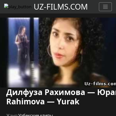
UZ-FILMS.COM
Дилфуза Рахимова — Юрак 
Rahimova — Yurak
Жанр:
Узбекские клипы