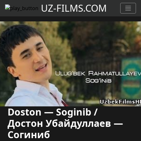
UZ-FILMS.COM
Doston — Soginib /
Достон Убайдуллаев —
Согиниб