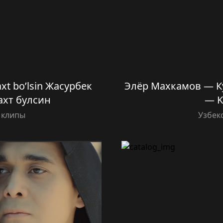
xt bo’lsin Жасурбек
Элёр Махкамов — Ку
ахт булсин
— K
 клипы
Узбек