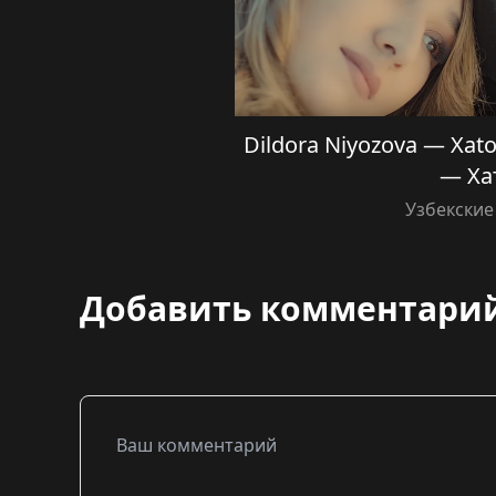
Dildora Niyozova — Xat
— Ха
Узбекские
Добавить комментари