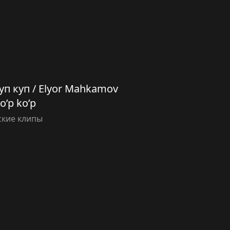
п куп / Elyor Mahkamov
o’p ko’p
ские клипы