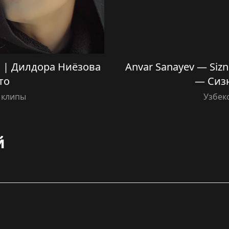
o | Дилдора Ниёзова
Anvar Sanayev — Siz
то
— Сиз
 клипы
Узбек
й