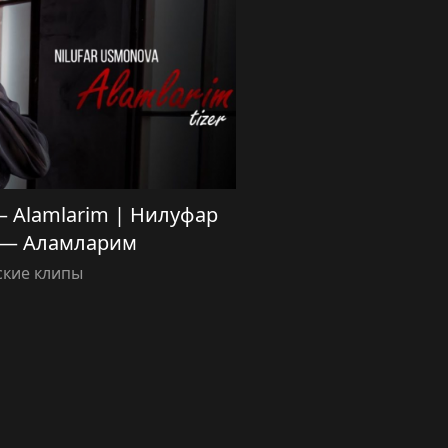
— Alamlarim | Нилуфар
 — Аламларим
ские клипы