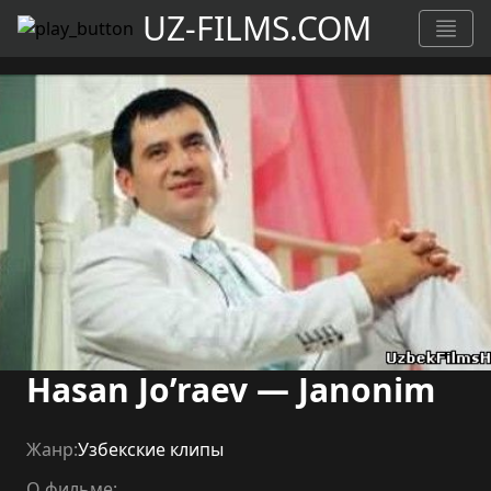
UZ-FILMS.COM
Hasan Jo’raev — Janonim
Жанр:
Узбекские клипы
О фильме: