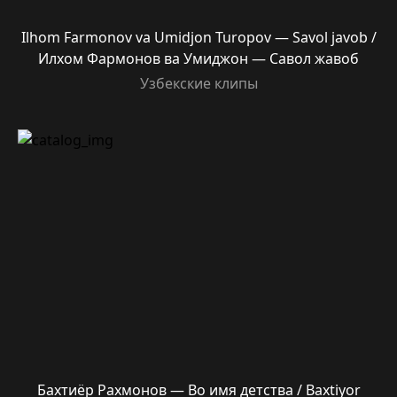
Ilhom Farmonov va Umidjon Turopov — Savol javob /
Илхом Фармонов ва Умиджон — Савол жавоб
Узбекские клипы
Бахтиёр Рахмонов — Во имя детства / Baxtiyor