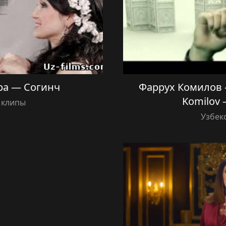
ра — Согинч
Фаррух Комилов —
Komilov 
 клипы
Узбек