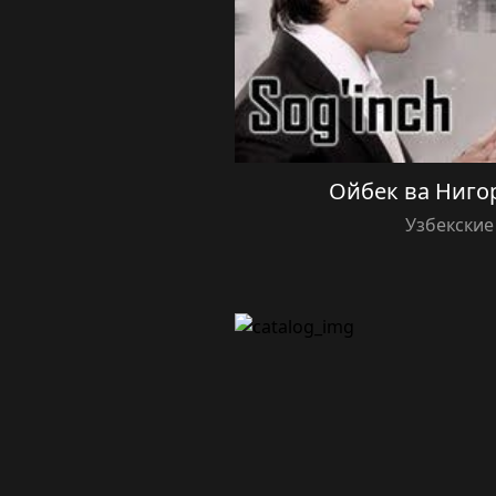
Ойбек ва Ниго
Узбекские