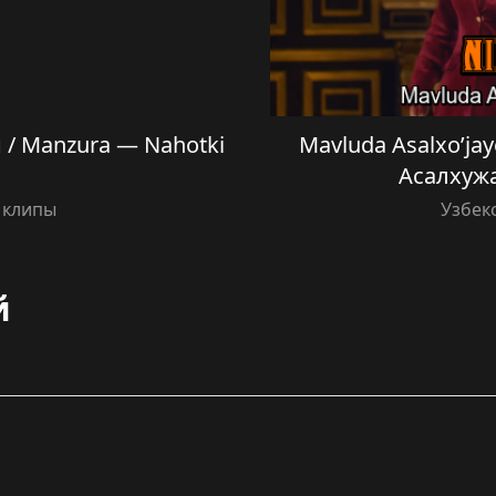
 / Manzura — Nahotki
Mavluda Asalxo’ja
n
Асалхуж
 клипы
Узбек
й