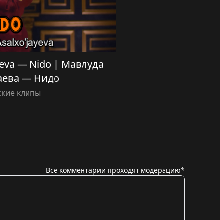
yeva — Nido | Мавлуда
аева — Нидо
ские клипы
Все комментарии проходят модерацию*