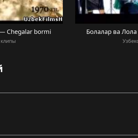
 — Chegalar bormi
Болалар ва Лола
 клипы
Узбек
й