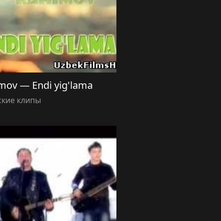
mov — Endi yig'lama
ские клипы