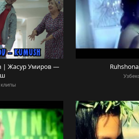
h | Жасур Умиров —
Ruhshona
уш
Узбек
 клипы