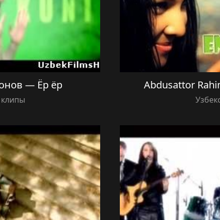
онов — Ёр ёр
Abdusattor Rahi
 клипы
Узбек