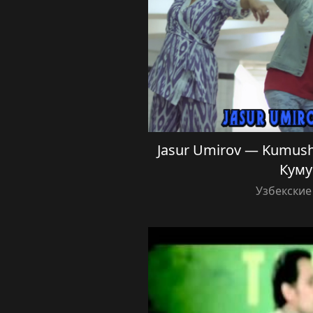
Jasur Umirov — Kumus
Кум
Узбекские