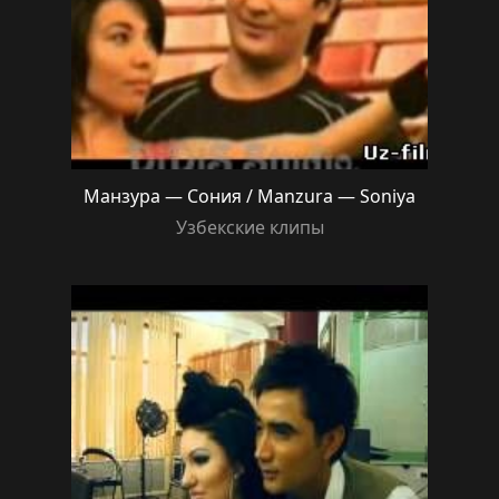
Манзура — Сония / Manzura — Soniya
Узбекские клипы