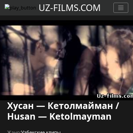
UZ-FILMS.COM
Хусан — Кетолмайман /
Husan — Ketolmayman
Жанр:
Узбекские клипы