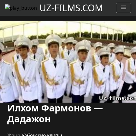
UZ-FILMS.COM
Илхом Фармонов —
Дадажон
Жанр:
Узбекские клипы