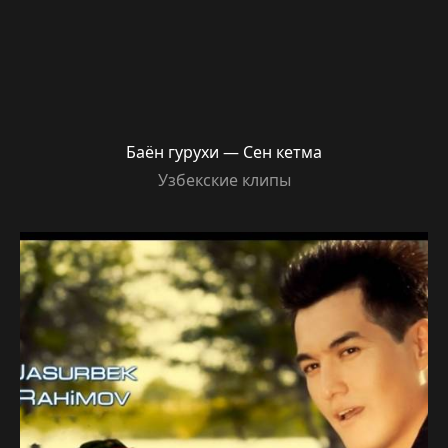
Баён гурухи — Сен кетма
Узбекские клипы