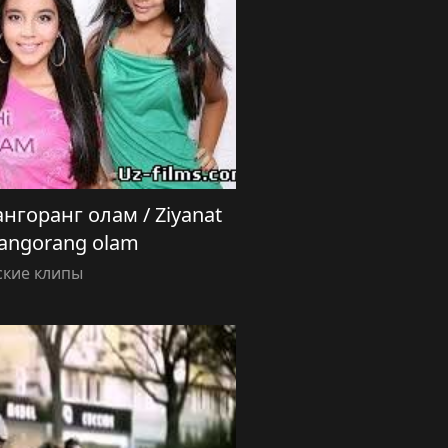
нгоранг олам / Ziyanat
Rangorang olam
ские клипы