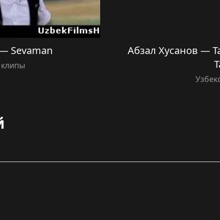
i — Sevaman
Абзал Хусанов — Т
T
 клипы
Узбек
й