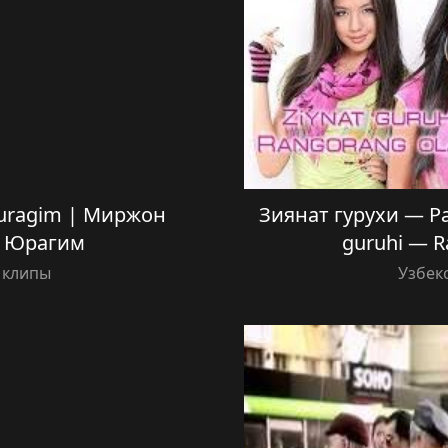
Yuragim | Миржон
Зиянат гурухи — Ра
 Юрагим
guruhi — 
 клипы
Узбек