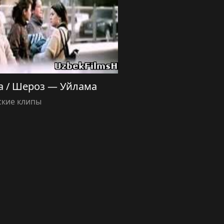
a / Шероз — Уйлама
ские клипы