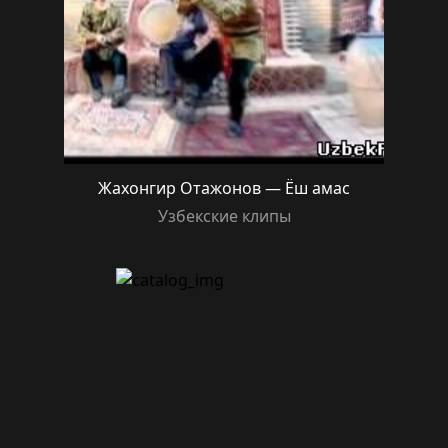
Жахонгир Отажонов — Ёш амас
Узбекские клипы