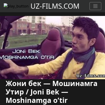
UZ-FILMS.COM
Жони бек — Мошинамга
Утир / Joni Bek —
Moshinamga o’tir