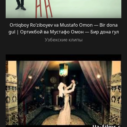
Ortiqboy Ro’ziboyev va Mustafo Omon — Bir dona
gul | Ортикбой ва Мустафо Омон — Бир дона гул
Узбекские клипы