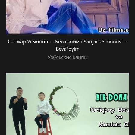
Санжар Усмонов — Бевафойм / Sanjar Usmonov —
Bevafoyim
Узбекские клипы